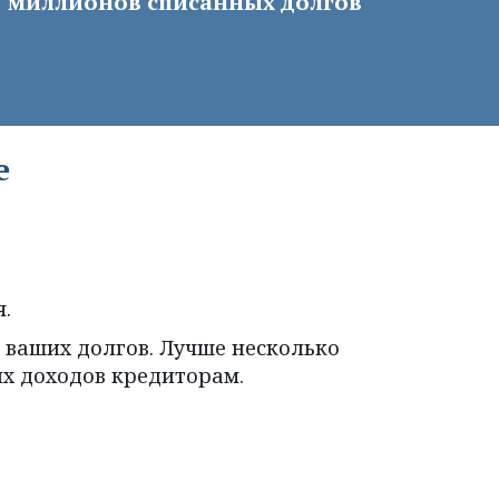
 миллионов списанных долгов 
е 
.
м ваших долгов. Лучше несколько 
их доходов кредиторам.