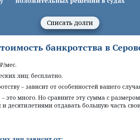
у
положительных решений в судах
Списать долги
тоимость банкротства в Серов
₽/мес.
ских лиц: бесплатно.
отству – зависит от особенностей вашего случая
 – это много. Но сравните эту сумма с размеро
и и десятилетиями отдавать большую часть сво
их лиц зависит от: